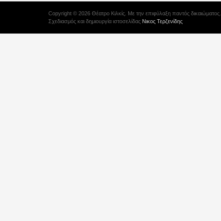
Copyright © 2026 Θέατρο Κιλκίς. Με την επιφύλαξη παντός δικαιώματος.
Σχεδιασμός και δημιουργία ιστοσελίδας
Νικος Τερζενίδης